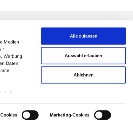
Alle zulassen
le Medien
ir
Auswahl erlauben
en, Werbung
mprint
ren Daten
erms & Conditions
enste
Ablehnen
rivacy Notice
ontact
wendige
naus
n stammen.
k-Cookies
Marketing-Cookies