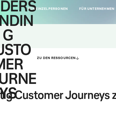
DERS
FÜR EINZELPERSONEN
FÜR UNTERNEHMEN
NDIN
G
USTO
ZU DEN RESSOURCEN
MER
URNE
YS
tig Customer Journeys 