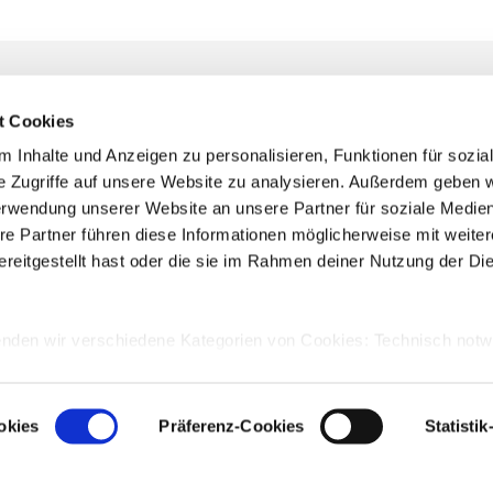
t Cookies
 Inhalte und Anzeigen zu personalisieren, Funktionen für sozia
e Zugriffe auf unsere Website zu analysieren. Außerdem geben w
erwendung unserer Website an unsere Partner für soziale Medi
Lufthansa Innovation Hub GmbH
I
re Partner führen diese Informationen möglicherweise mit weite
Brunnenstraße 19-21
T
reitgestellt hast oder die sie im Rahmen deiner Nutzung der Di
10119 Berlin, Germany
P
lh-innovationhub.com
C
enden wir verschiedene Kategorien von Cookies: Technisch not
ktionalität unserer Webseite eingeschränkt wäre, und darüber hi
istik- und Marketing-Cookies, die in der Regel von Drittanbieter
okies
Präferenz-Cookies
Statisti