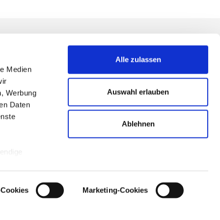
Alle zulassen
le Medien
ir
Auswahl erlauben
en, Werbung
mprint
ren Daten
erms & Conditions
enste
Ablehnen
rivacy Notice
ontact
wendige
naus
n stammen.
k-Cookies
Marketing-Cookies