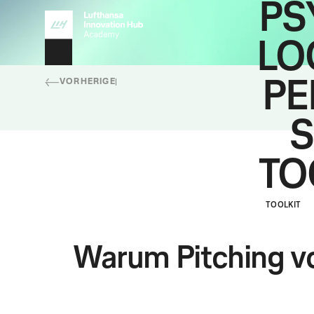
PS
LO
PE
VORHERIGE
S
TO
TOOLKIT
Warum Pitching vo