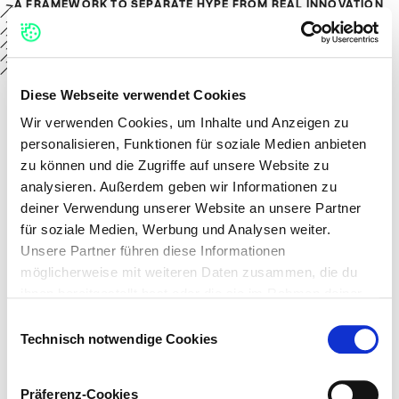
A FRAMEWORK TO SEPARATE HYPE FROM REAL INNOVATION
IN AVIATION
A16Z PODCAST
WGSN PODCASTS
INNOVATION OF THE DAY
TECH IN ASIA
Diese Webseite verwendet Cookies
Wir verwenden Cookies, um Inhalte und Anzeigen zu
personalisieren, Funktionen für soziale Medien anbieten
zu können und die Zugriffe auf unsere Website zu
analysieren. Außerdem geben wir Informationen zu
deiner Verwendung unserer Website an unsere Partner
für soziale Medien, Werbung und Analysen weiter.
Unsere Partner führen diese Informationen
möglicherweise mit weiteren Daten zusammen, die du
ihnen bereitgestellt hast oder die sie im Rahmen deiner
Nutzung der Dienste gesammelt haben.
Einwilligungsauswahl
Technisch notwendige Cookies
Auf dieser Webseite verwenden wir verschiedene
Kategorien von Cookies: Technisch notwendige Cookies,
Präferenz-Cookies