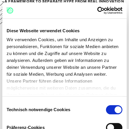
A FRAMEWORK TO SEPARATE HYPE FROM REAL INNOVATION
IN AVIATION
A16Z PODCAST
WGSN PODCASTS
INNOVATION OF THE DAY
TECH IN ASIA
Diese Webseite verwendet Cookies
Wir verwenden Cookies, um Inhalte und Anzeigen zu
personalisieren, Funktionen für soziale Medien anbieten
zu können und die Zugriffe auf unsere Website zu
analysieren. Außerdem geben wir Informationen zu
deiner Verwendung unserer Website an unsere Partner
für soziale Medien, Werbung und Analysen weiter.
Unsere Partner führen diese Informationen
möglicherweise mit weiteren Daten zusammen, die du
ihnen bereitgestellt hast oder die sie im Rahmen deiner
Nutzung der Dienste gesammelt haben.
Einwilligungsauswahl
Technisch notwendige Cookies
Auf dieser Webseite verwenden wir verschiedene
Kategorien von Cookies: Technisch notwendige Cookies,
Präferenz-Cookies